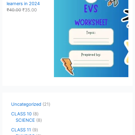
learners in 2024
₹
40.00
₹
35.00
Uncategorized
21
CLASS 10
8
SCIENCE
8
CLASS 11
9