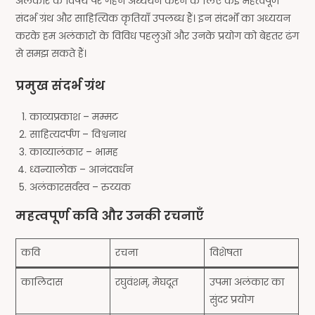
अलंकार के विषय पर गहन अध्ययन करने के लिए कई महत्वपूर्ण
संदर्भ ग्रंथ और साहित्यिक कृतियाँ उपलब्ध हैं। इन संदर्भों का अध्ययन
करके हम अलंकारों के विविध पहलुओं और उनके प्रयोग को बेहतर ढंग
से समझ सकते हैं।
प्रमुख संदर्भ ग्रंथ
काव्यप्रकाश – मम्मट
साहित्यदर्पण – विश्वनाथ
काव्यालंकार – भामह
ध्वन्यालोक – आनंदवर्धन
अलंकारसर्वस्व – रुय्यक
महत्वपूर्ण कवि और उनकी रचनाएँ
कवि
रचना
विशेषता
कालिदास
रघुवंशम्, मेघदूत
उपमा अलंकार का
सुंदर प्रयोग