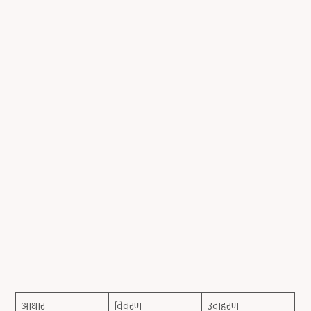
आधार
विवरण
उदाहरण