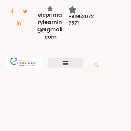
eicprima
+91952072
rylearnin
7571
g@gmail
.com